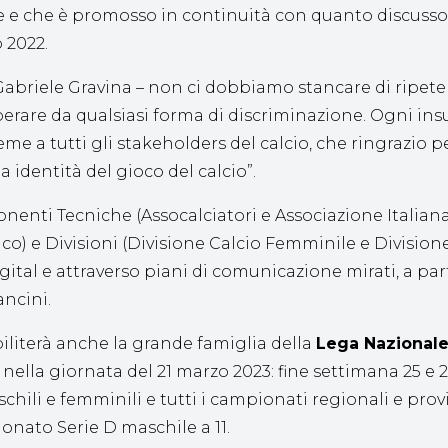
rme e che è promosso in continuità con quanto discuss
 2022.
Gabriele Gravina – non ci dobbiamo stancare di ripeterl
 liberare da qualsiasi forma di discriminazione. Ogni i
e a tutti gli stakeholders del calcio, che ringrazio per
identità del gioco del calcio”.
nti Tecniche (Assocalciatori e Associazione Italiana Al
cnico) e Divisioni (Divisione Calcio Femminile e Divis
ital e attraverso piani di comunicazione mirati, a parti
ncini.
iliterà anche la grande famiglia della
Lega Nazionale 
 nella giornata del
21 marzo 2023
: fine settimana 25 e
2
ili e femminili e tutti i campionati regionali e provinci
onato Serie D maschile a 11.