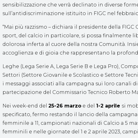
sensibilizzazione che verrà declinato in diverse fo
sull’antidiscriminazione istituito in FIGC nel febbraio
“Mai più razzismo – dichiara il presidente della FIGC 
sport, del calcio in particolare, si possa finalmente
dolorosa inferta al cuore della nostra Comunità. Insiem
accoglienza e di gioia che rappresentano la profonda 
Leghe (Lega Serie A, Lega Serie B e Lega Pro), Compone
Settori (Settore Giovanile e Scolastico e Settore Te
i messaggi associati alla campagna sui loro canali dig
partecipazione del Commissario Tecnico Roberto Ma
Nei week-end del
25-26 marzo
e del
1-2 aprile
si mob
specificato, fermo restando il lancio della campagna
femminile a 11, campionati nazionali di Calcio a 5 masch
femminili e nelle giornate del 1 e
2 aprile 2023
, campi