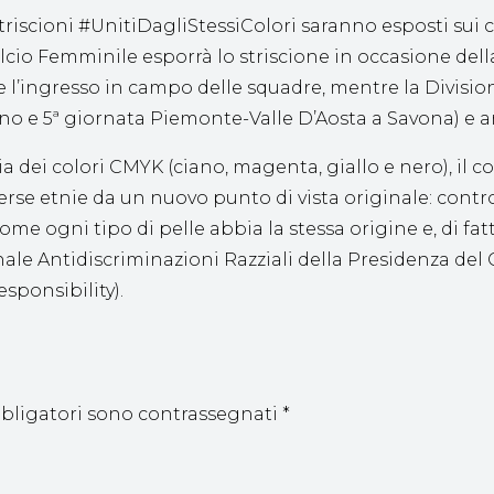
triscioni #UnitiDagliStessiColori saranno esposti sui c
alcio Femminile esporrà lo striscione in occasione del
te l’ingresso in campo delle squadre, mentre la Divisi
 e 5ª giornata Piemonte-Valle D’Aosta a Savona) e anc
ia dei colori CMYK (ciano, magenta, giallo e nero), il 
rse etnie da un nuovo punto di vista originale: contro 
 ogni tipo di pelle abbia la stessa origine e, di fatto
le Antidiscriminazioni Razziali della Presidenza del Co
sponsibility).
bbligatori sono contrassegnati
*