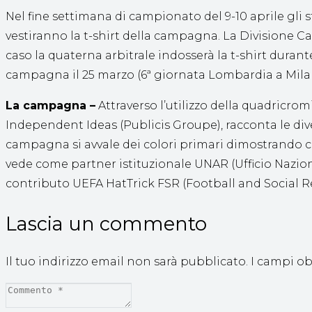
Nel fine settimana di campionato del 9-10 aprile gli s
vestiranno la t-shirt della campagna. La Divisione C
caso la quaterna arbitrale indosserà la t-shirt duran
campagna il 25 marzo (6ª giornata Lombardia a Milano
La campagna –
Attraverso l’utilizzo della quadricrom
Independent Ideas (Publicis Groupe), racconta le dive
campagna si avvale dei colori primari dimostrando come
vede come partner istituzionale UNAR (Ufficio Naziona
contributo UEFA HatTrick FSR (Football and Social Re
Lascia un commento
Il tuo indirizzo email non sarà pubblicato.
I campi o