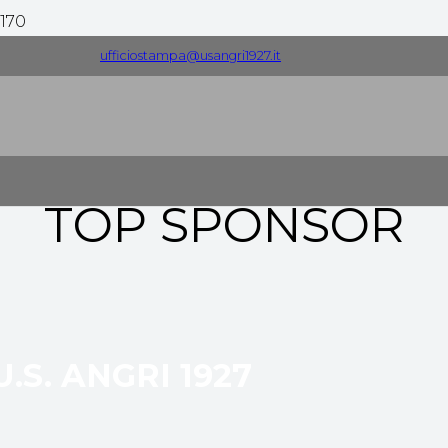
MAIN SPONSOR
ufficiostampa@usangri1927.it
TOP SPONSOR
U.S. ANGRI 1927