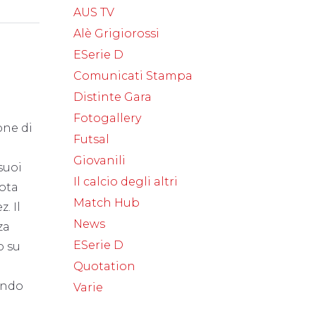
AUS TV
Alè Grigiorossi
ESerie D
Comunicati Stampa
Distinte Gara
Fotogallery
one di
Futsal
Giovanili
suoi
Il calcio degli altri
uota
Match Hub
. Il
News
za
ESerie D
o su
Quotation
tondo
Varie