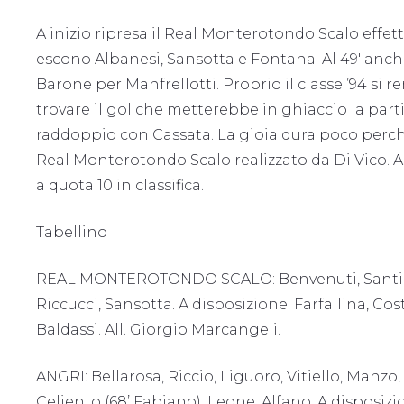
A inizio ripresa il Real Monterotondo Scalo effe
escono Albanesi, Sansotta e Fontana. Al 49′ anc
Barone per Manfrellotti. Proprio il classe ’94 si 
trovare il gol che metterebbe in ghiaccio la partit
raddoppio con Cassata. La gioia dura poco perché a
Real Monterotondo Scalo realizzato da Di Vico. Al 95
a quota 10 in classifica.
Tabellino
REAL MONTEROTONDO SCALO: Benvenuti, Santi, Calis
Riccucci, Sansotta. A disposizione: Farfallina, Cos
Baldassi. All. Giorgio Marcangeli.
ANGRI: Bellarosa, Riccio, Liguoro, Vitiello, Manzo,
Celiento (68’ Fabiano), Leone, Alfano. A disposizi