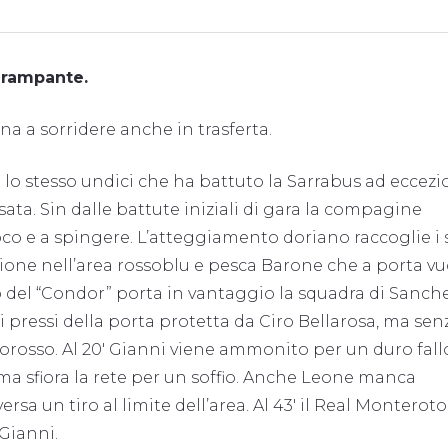
 rampante.
na a sorridere anche in trasferta.
a lo stesso undici che ha battuto la Sarrabus ad eccezi
ata. Sin dalle battute iniziali di gara la compagine
oco e a spingere. L’atteggiamento doriano raccoglie i 
ione nell’area rossoblu e pesca Barone che a porta v
del “Condor” porta in vantaggio la squadra di Sanchez
 pressi della porta protetta da Ciro Bellarosa, ma sen
iorosso. Al 20′ Gianni viene ammonito per un duro fall
ma sfiora la rete per un soffio. Anche Leone manca
rsa un tiro al limite dell’area. Al 43′ il Real Montero
Gianni.