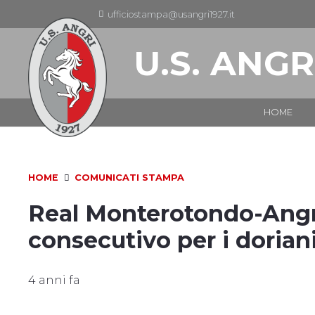
ufficiostampa@usangri1927.it
U.S. ANGR
HOME
HOME
COMUNICATI STAMPA
Real Monterotondo-Angri
consecutivo per i doriani
4 anni fa