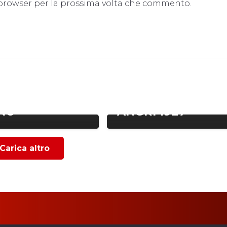
o browser per la prossima volta che commento.
FABRIZIO AGATA E
IL NUOVO
 | LA VISITA
RESPONSABILE
ONSIGLIERE
SCOUTING DELL’U.
NO
ANGRI 1927
Carica altro