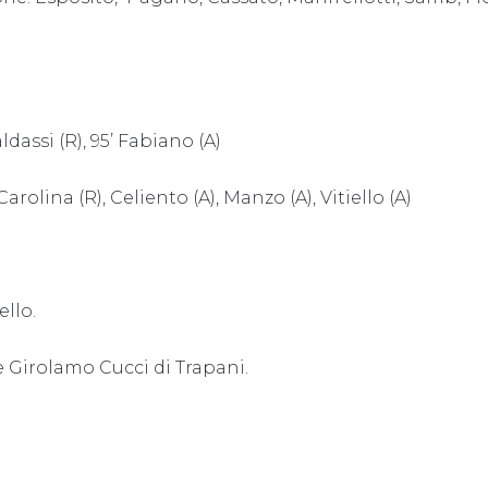
ldassi (R), 95’ Fabiano (A)
arolina (R), Celiento (A), Manzo (A), Vitiello (A)
ello.
e Girolamo Cucci di Trapani.