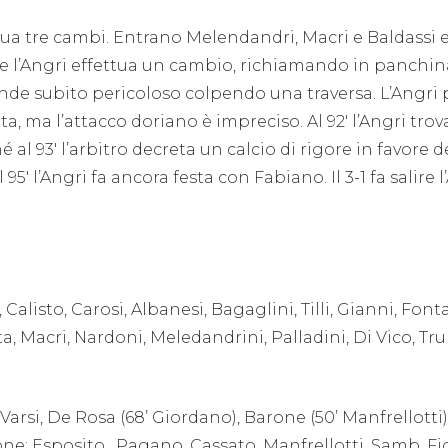
ttua tre cambi. Entrano Melendandri, Macri e Baldassi 
he l’Angri effettua un cambio, richiamando in panchin
rende subito pericoloso colpendo una traversa. L’Angri 
a, ma l’attacco doriano è impreciso. Al 92′ l’Angri trova
l 93′ l’arbitro decreta un calcio di rigore in favore d
′ l’Angri fa ancora festa con Fabiano. Il 3-1 fa salire l
to, Carosi, Albanesi, Bagaglini, Tilli, Gianni, Font
ta, Macri, Nardoni, Meledandrini, Palladini, Di Vico, Tru
 Varsi, De Rosa (68’ Giordano), Barone (50’ Manfrellotti)
one: Esposito, Pagano, Cassato, Manfrellotti, Samb, Fi