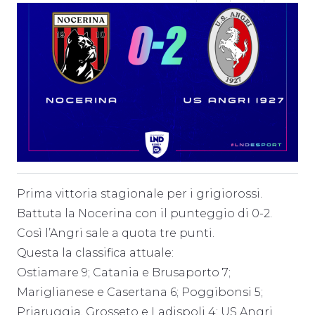
Prima vittoria stagionale per i grigiorossi.
Battuta la Nocerina con il punteggio di 0-2.
Così l’Angri sale a quota tre punti.
Questa la classifica attuale:
Ostiamare 9; Catania e Brusaporto 7;
Mariglianese e Casertana 6; Poggibonsi 5;
Priaruggia, Grosseto e Ladispoli 4; US Angri