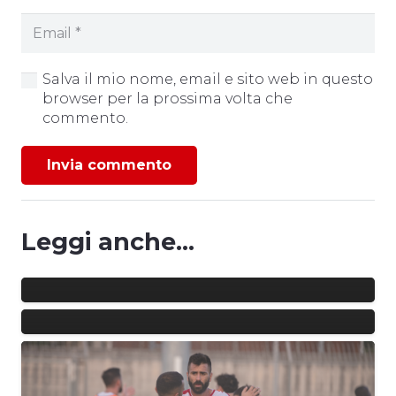
Salva il mio nome, email e sito web in questo
browser per la prossima volta che
commento.
Invia commento
ALLENAMENTI CONGIUNTI |
L’U.S. ANGRI 1927 RINGRAZIA I
GESTORI DELLO STADIO NOVI E
Leggi anche...
AUSPICA UN PERCORSO DI
CARLOS BIASON E’ UN NUOVO
COLLABORAZIONE
CALCIATORE DELL’U.S. ANGRI
1927