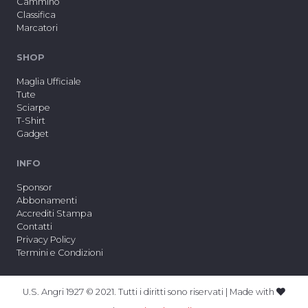
Cammino
Classifica
Marcatori
SHOP
Maglia Ufficiale
Tute
Sciarpe
T-Shirt
Gadget
INFO
Sponsor
Abbonamenti
Accrediti Stampa
Contatti
Privacy Policy
Termini e Condizioni
U.S. Angri 1927 © 2021. Tutti i diritti sono riservati | Made with