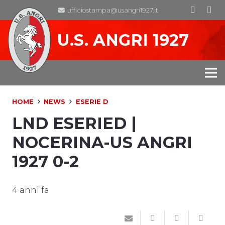
ufficiostampa@usangri1927.it
U.S. ANGRI 1927
HOME
NEWS
ESERIE D
LND ESERIED |
NOCERINA-US ANGRI
1927 0-2
4 anni fa