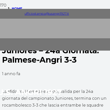
HOME
ufficiostampa@usangri1927.it
GIOVANILI
JUNIORES – 24A GIORNATA: PALMESE-ANGRI 3-3
Juniores – 24a Giornata:
Palmese-Angri 3-3
1 anno fa
U.S. ANGRI 1927
La sfida tra Palmese e Angri, valida per la 24a
giornata del campionato Juniores, termina con un
rocambolesco 3-3 che lascia entrambe le squadre