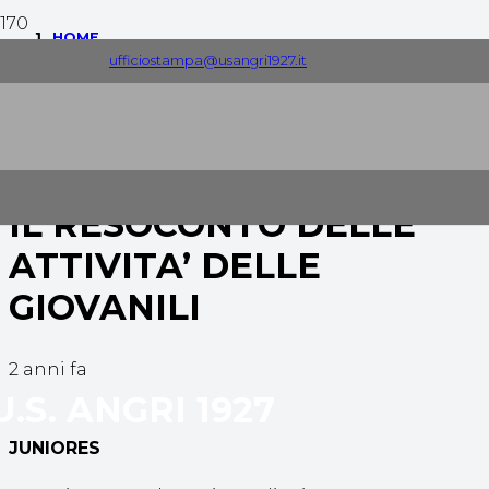
HOME
ufficiostampa@usangri1927.it
COMUNICATI STAMPA
IL RESOCONTO DELLE ATTIVITA’ DELLE GIOVANILI
IL RESOCONTO DELLE
ATTIVITA’ DELLE
GIOVANILI
2 anni fa
U.S. ANGRI 1927
JUNIORES