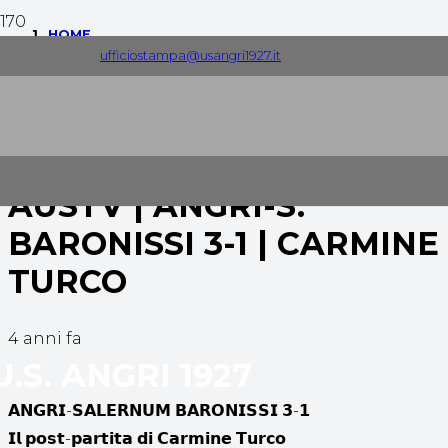
HOME
ufficiostampa@usangri1927.it
AUS TV
AUSTV | ANGRI-S. BARONISSI 3-1 | CARMINE TURCO
AUSTV | ANGRI-S.
BARONISSI 3-1 | CARMINE
TURCO
4 anni fa
U.S. ANGRI 1927
𝗔𝗡𝗚𝗥𝗜-𝗦𝗔𝗟𝗘𝗥𝗡𝗨𝗠 𝗕𝗔𝗥𝗢𝗡𝗜𝗦𝗦𝗜 𝟯-𝟭
𝗜𝗹 𝗽𝗼𝘀𝘁-𝗽𝗮𝗿𝘁𝗶𝘁𝗮 𝗱𝗶 𝗖𝗮𝗿𝗺𝗶𝗻𝗲 𝗧𝘂𝗿𝗰𝗼