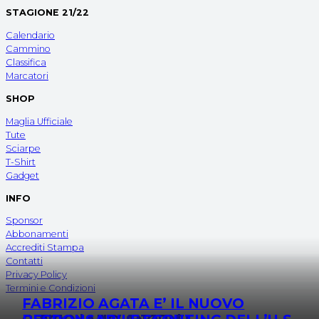
STAGIONE 21/22
Calendario
Cammino
Classifica
Marcatori
SHOP
Maglia Ufficiale
Tute
Sciarpe
T-Shirt
Gadget
INFO
Sponsor
Abbonamenti
Accrediti Stampa
Contatti
Privacy Policy
Termini e Condizioni
FABRIZIO AGATA E’ IL NUOVO