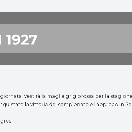
 1927
acco angrese
i giornata. Vestirà la maglia grigiorossa per la stagio
onquistato la vittoria del campionato e l’approdo in Se
gresi