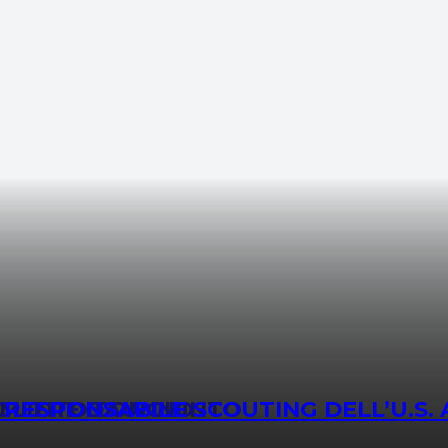
NAMENTO CONGIUNTO
SIGLIERE DAUNNO
 RESPONSABILE SCOUTING DELL’U.S. 