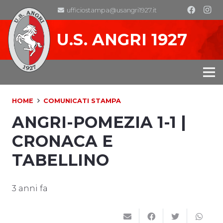
ufficiostampa@usangri1927.it
U.S. ANGRI 1927
HOME
COMUNICATI STAMPA
ANGRI-POMEZIA 1-1 |
CRONACA E
TABELLINO
3 anni fa