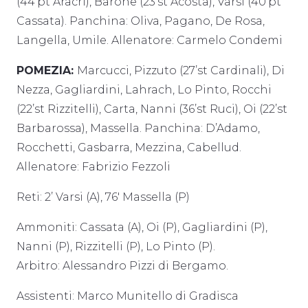
(44’pt Aracri), Barone (23’st Acosta), Varsi (40’pt
Cassata). Panchina: Oliva, Pagano, De Rosa,
Langella, Umile. Allenatore: Carmelo Condemi
POMEZIA:
Marcucci, Pizzuto (27’st Cardinali), Di
Nezza, Gagliardini, Lahrach, Lo Pinto, Rocchi
(22’st Rizzitelli), Carta, Nanni (36’st Ruci), Oi (22’st
Barbarossa), Massella. Panchina: D’Adamo,
Rocchetti, Gasbarra, Mezzina, Cabellud.
Allenatore: Fabrizio Fezzoli
Reti: 2’ Varsi (A), 76′ Massella (P)
Ammoniti: Cassata (A), Oi (P), Gagliardini (P),
Nanni (P), Rizzitelli (P), Lo Pinto (P).
Arbitro: Alessandro Pizzi di Bergamo.
Assistenti: Marco Munitello di Gradisca