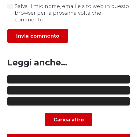
Salva il mio nome, email e sito web in questo
browser per la prossima volta che
commento.
Invia commento
Leggi anche...
GRICIGNANO-US ANGRI 1927 0-1 |
GLI HIGHLIGHTS
GRICIGNANO-US ANGRI 1927 0-1 |
LA FOTOGALLERY
FUTSAL | NUOVA SPONSORSHIP:
ELLEGI FERRARA
Carica altro