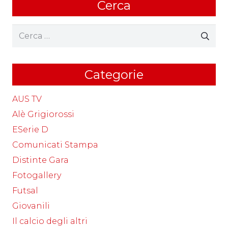
Cerca
Ricerca
per:
Categorie
AUS TV
Alè Grigiorossi
ESerie D
Comunicati Stampa
Distinte Gara
Fotogallery
Futsal
Giovanili
Il calcio degli altri