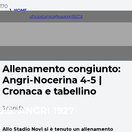
HOME
ufficiostampa@usangri1927.it
COMUNICATI STAMPA
ALLENAMENTO CONGIUNTO: ANGRI-NOCERINA 4-5 |
CRONACA E TABELLINO
Allenamento congiunto:
Angri-Nocerina 4-5 |
Cronaca e tabellino
U.S. ANGRI 1927
3 anni fa
Allo Stadio Novi si è tenuto un allenamento