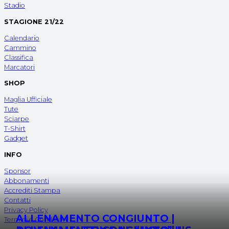
Stadio
STAGIONE 21/22
Calendario
Cammino
Classifica
Marcatori
SHOP
Maglia Ufficiale
Tute
Sciarpe
T-Shirt
Gadget
INFO
Sponsor
Abbonamenti
Accrediti Stampa
Contatti
Privacy Policy
ALLENAMENTO CONGIUNTO |
Termini e Condizioni