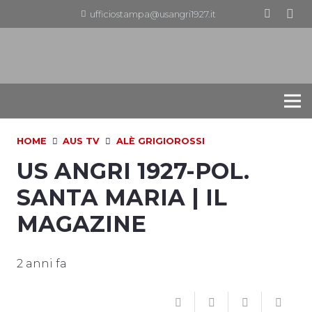
ufficiostampa@usangri1927.it
HOME
AUS TV
ALÈ GRIGIOROSSI
US ANGRI 1927-POL.
SANTA MARIA | IL
MAGAZINE
2 anni fa