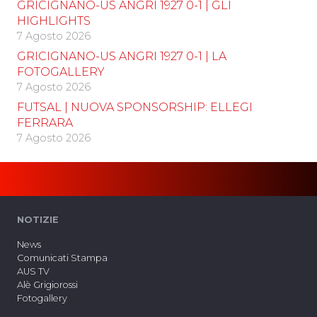
GRICIGNANO-US ANGRI 1927 0-1 | GLI
HIGHLIGHTS
7 Agosto 2026
GRICIGNANO-US ANGRI 1927 0-1 | LA
FOTOGALLERY
7 Agosto 2026
FUTSAL | NUOVA SPONSORSHIP: ELLEGI
FERRARA
7 Agosto 2026
NOTIZIE
News
Comunicati Stampa
AUS TV
Alè Grigiorossi
Fotogallery