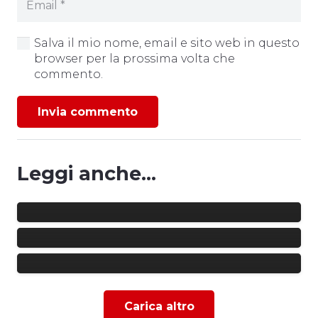
Salva il mio nome, email e sito web in questo
browser per la prossima volta che
commento.
Invia commento
ALLENAMENTI CONGIUNTI |
L’U.S. ANGRI 1927 RINGRAZIA I
GESTORI DELLO STADIO NOVI E
Leggi anche...
AUSPICA UN PERCORSO DI
CARLOS BIASON E’ UN NUOVO
COLLABORAZIONE
CALCIATORE DELL’U.S. ANGRI
1927
GRICIGNANO-US ANGRI 1927 0-1 |
GLI HIGHLIGHTS
Carica altro