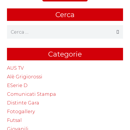
Cerca
Ricerca
per:
Categorie
AUS TV
Alè Grigiorossi
ESerie D
Comunicati Stampa
Distinte Gara
Fotogallery
Futsal
Giovanili