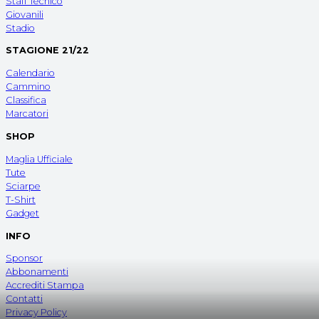
Staff Tecnico
Giovanili
Stadio
STAGIONE 21/22
Calendario
Cammino
Classifica
Marcatori
SHOP
Maglia Ufficiale
Tute
Sciarpe
T-Shirt
Gadget
INFO
Sponsor
Abbonamenti
Accrediti Stampa
Contatti
Privacy Policy