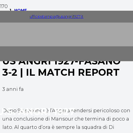
HOME
ufficiostampa@usangri1927.it
COMUNICATI STAMPA
US ANGRI 1927-FASANO 3-2 | IL MATCH REPORT
US ANGRI 1927-FASANO
3-2 | IL MATCH REPORT
3 anni fa
U.S. ANGRI 1927
Dopo 90 secondi è l’Angri a rendersi pericoloso con
una conclusione di Mansour che termina di poco a
lato. Al quarto d’ora è sempre la squadra di Di