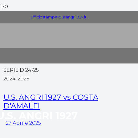
Risultati
ufficiostampa@usangri1927.it
4 Maggio 2025
3
-
1
SERIE D 24-25
2024-2025
U.S. ANGRI 1927 vs COSTA
D'AMALFI
U.S. ANGRI 1927
27 Aprile 2025