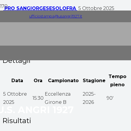
PRO SANGIORGESE
SOLOFRA
5 Ottobre 2025
ufficiostampa@usangri1927.it
1
-
0
Tempo pieno
Dettagli
Tempo
Data
Ora
Campionato
Stagione
pieno
5 Ottobre
Eccellenza
2025-
15:30
90'
2025
Girone B
2026
U.S. ANGRI 1927
Risultati