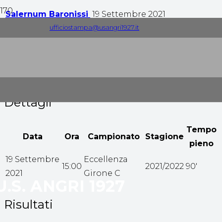
Salernum Baronissi
19 Settembre 2021
ufficiostampa@usangri1927.it
1
-
1
Tempo pieno
Dettagli
Tempo
Data
Ora
Campionato
Stagione
pieno
19 Settembre
Eccellenza
15:00
2021/2022
90'
2021
Girone C
U.S. ANGRI 1927
Risultati