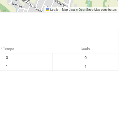
Leaflet
|
Map data ©
OpenStreetMap
contributors
1° Tempo
Goals
0
0
1
1