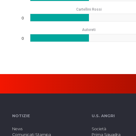
Cartellini Rossi
0
Autoreti
0
NOTIZIE
U.S. ANGRI
News
Società
Comunicati Stampa
Prima Squadra