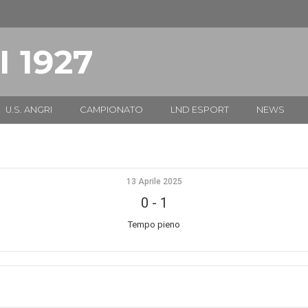
I 1927
U.S. ANGRI
CAMPIONATO
LND ESPORT
NEWS
13 Aprile 2025
0
-
1
Tempo pieno