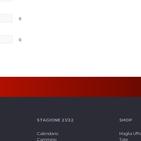
0
0
STAGIONE 21/22
SHOP
Calendario
Maglia Uffi
Cammino
Tute