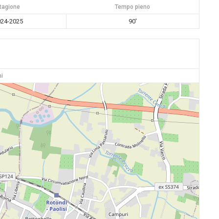
tagione
Tempo pieno
24-2025
90'
i