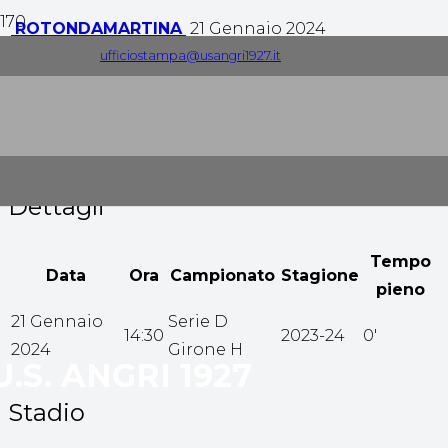
ROTONDA
MARTINA
21 Gennaio 2024
ufficiostampa@usangri1927.it
0
-
1
Tempo pieno
Dettagli
Tempo
Data
Ora
Campionato
Stagione
pieno
21 Gennaio
Serie D
14:30
2023-24
0'
2024
Girone H
U.S. ANGRI 1927
Stadio