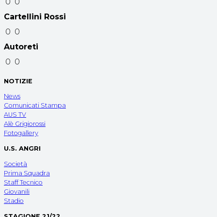
0
0
Cartellini Rossi
0
0
Autoreti
0
0
NOTIZIE
News
Comunicati Stampa
AUS TV
Alè Grigiorossi
Fotogallery
U.S. ANGRI
Società
Prima Squadra
Staff Tecnico
Giovanili
Stadio
STAGIONE 21/22