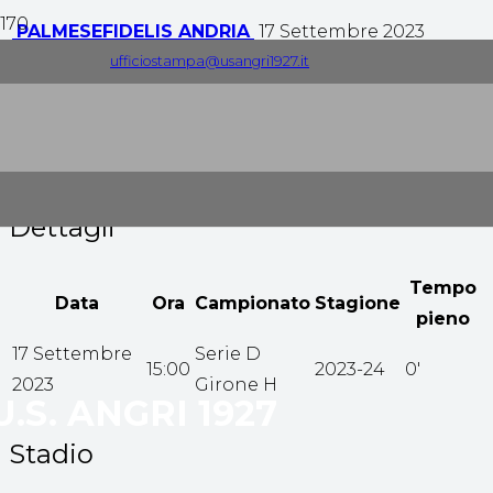
PALMESE
FIDELIS ANDRIA
17 Settembre 2023
ufficiostampa@usangri1927.it
1
-
4
Tempo pieno
Dettagli
Tempo
Data
Ora
Campionato
Stagione
pieno
17 Settembre
Serie D
15:00
2023-24
0'
2023
Girone H
U.S. ANGRI 1927
Stadio