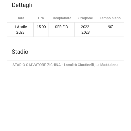
Dettagli
Data
Ora
Campionato
Stagione
Tempo pieno
1 Aprile
15:00
SERIE D
2022-
90'
2023
2023
Stadio
STADIO SALVATORE ZICHINA - Località Giardinelli, La Maddalena