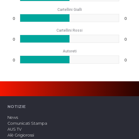
Cartellini Gialli
0
0
Cartellini Rossi
0
0
Autoreti
0
0
NOTIZIE
News
Comunicati Stampa
AUS TV
Alè Grigiorossi