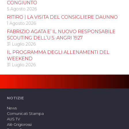
CONGIUNTO
5 Agosto 2026
RITIRO | LA VISITA DEL CONSIGLIERE DAUNNO
1 Agosto 2026
FABRIZIO AGATA E’ IL NUOVO RESPONSABILE
SCOUTING DELL’U.S. ANGRI 1927
31 Luglio 2026
IL PROGRAMMA DEGLI ALLENAMENTI DEL
WEEKEND
31 Luglio 2026
NOTIZIE
News
Comunicati Stampa
AUS TV
Alè Grigiorossi