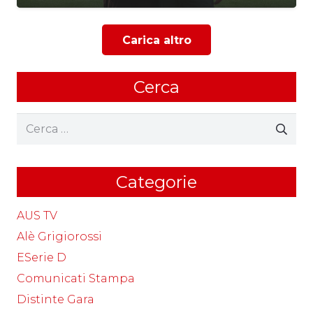
Carica altro
Cerca
Ricerca
per:
Categorie
AUS TV
Alè Grigiorossi
ESerie D
Comunicati Stampa
Distinte Gara