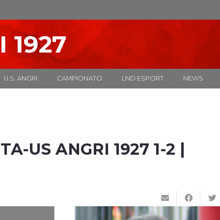
I 1927
U.S. ANGRI
CAMPIONATO
LND ESPORT
NEWS
A-US ANGRI 1927 1-2 |