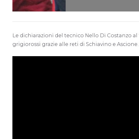
Le dichiarazioni del tecnico Nello Di Costanzo al 
grigiorossi grazie alle reti di Schiavino e Ascione.