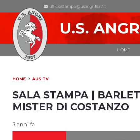
ufficiostampa@usangri1927.it
U.S. ANGR
HOME
HOME
AUS TV
SALA STAMPA | BARLETT
MISTER DI COSTANZO
3 anni fa