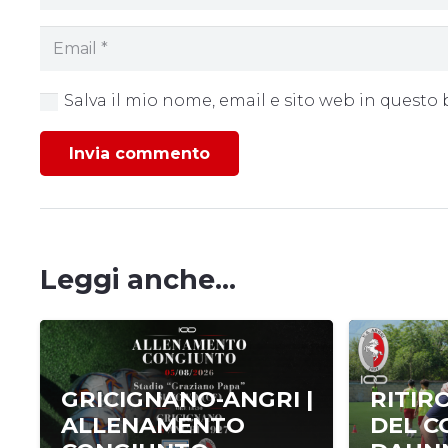
Salva il mio nome, email e sito web in quest
Invia commento
Leggi anche...
GRICIGNANO-ANGRI |
RITIRO
ALLENAMENTO
DEL C