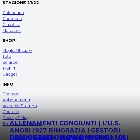
STAGIONE 21/22
Calendario
Cammino
Classifica
Marcatori
SHOP
Maglia Ufficiale
Tute
Sciarpe
T-Shirt
Gadget
INFO
Sponsor
Abbonamenti
Accrediti Stampa
Contatti
Privacy Policy
ALLENAMENTI CONGIUNTI | L’U.S.
Termini e Condizioni
ANGRI 1927 RINGRAZIA I GESTORI
DELLO STADIO NOVI E AUSPICA UN
CARLOS BIASON E’ UN NUOVO
GRICIGNANO-US ANGRI 1927 0-1 | GLI