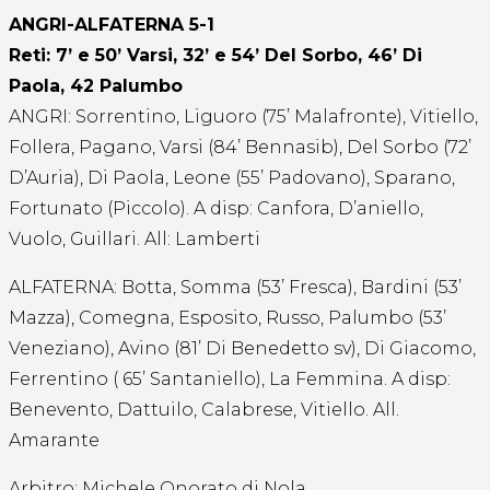
ANGRI-ALFATERNA 5-1
Reti: 7’ e 50’ Varsi, 32’ e 54’ Del Sorbo, 46’ Di
Paola, 42 Palumbo
ANGRI: Sorrentino, Liguoro (75’ Malafronte), Vitiello,
Follera, Pagano, Varsi (84’ Bennasib), Del Sorbo (72’
D’Auria), Di Paola, Leone (55’ Padovano), Sparano,
Fortunato (Piccolo). A disp: Canfora, D’aniello,
Vuolo, Guillari. All: Lamberti
ALFATERNA: Botta, Somma (53’ Fresca), Bardini (53’
Mazza), Comegna, Esposito, Russo, Palumbo (53’
Veneziano), Avino (81’ Di Benedetto sv), Di Giacomo,
Ferrentino ( 65’ Santaniello), La Femmina. A disp:
Benevento, Dattuilo, Calabrese, Vitiello. All.
Amarante
Arbitro: Michele Onorato di Nola