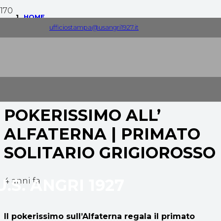
HOME
ufficiostampa@usangri1927.it
COMUNICATI STAMPA
POKERISSIMO ALL’ ALFATERNA | PRIMATO SOLITARIO
GRIGIOROSSO
POKERISSIMO ALL’
ALFATERNA | PRIMATO
SOLITARIO GRIGIOROSSO
U.S. ANGRI 1927
4 anni fa
Il pokerissimo sull’Alfaterna regala il primato