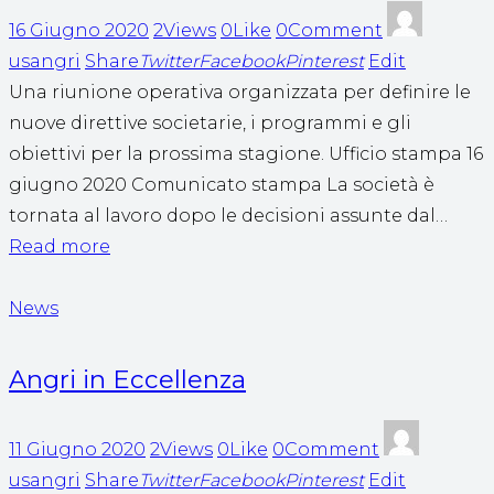
16 Giugno 2020
2Views
0Like
0Comment
usangri
Share
Twitter
Facebook
Pinterest
Edit
Una riunione operativa organizzata per definire le
nuove direttive societarie, i programmi e gli
obiettivi per la prossima stagione. Ufficio stampa 16
giugno 2020 Comunicato stampa La società è
tornata al lavoro dopo le decisioni assunte dal…
Read more
News
Angri in Eccellenza
11 Giugno 2020
2Views
0Like
0Comment
usangri
Share
Twitter
Facebook
Pinterest
Edit