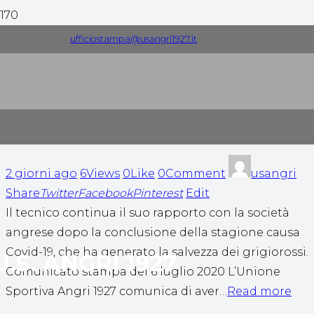
ufficiostampa@usangri1927.it
Comunicati Stampa
News
Riconferma in panchina per Vincenzo
Criscuolo
2 giorni ago
6Views
0Like
0Comment
usangri
Share
Twitter
Facebook
Pinterest
Edit
Il tecnico continua il suo rapporto con la società
angrese dopo la conclusione della stagione causa
Covid-19, che ha generato la salvezza dei grigiorossi.
U.S. ANGRI 1927
Comunicato stampa del 6 luglio 2020 L’Unione
Sportiva Angri 1927 comunica di aver…
Read more