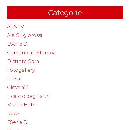
Categorie
AUS TV
Alè Grigiorossi
ESerie D
Comunicati Stampa
Distinte Gara
Fotogallery
Futsal
Giovanili
Il calcio degli altri
Match Hub
News
ESerie D