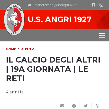
ufficiostampa@usangri1927.it
U.S. ANGRI 1927
HOME
AUS TV
IL CALCIO DEGLI ALTRI
| 19A GIORNATA | LE
RETI
4 anni fa