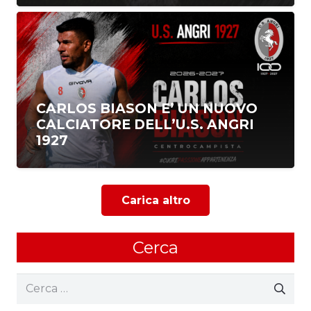
CARLOS BIASON E’ UN NUOVO
CALCIATORE DELL’U.S. ANGRI
1927
Carica altro
Cerca
Ricerca
per: