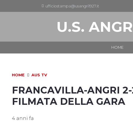
ufficiostampa@usangri1927.it
U.S. ANGR
HOME
HOME
AUS TV
FRANCAVILLA-ANGRI 2-2 
FILMATA DELLA GARA
4 anni fa