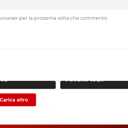
o browser per la prossima volta che commento.
FABRIZIO AGATA E
IL NUOVO
 | LA VISITA
RESPONSABILE
ONSIGLIERE
SCOUTING DELL’U.
NO
ANGRI 1927
Carica altro