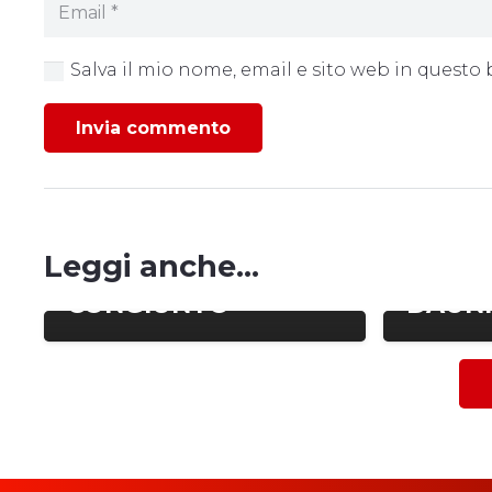
Salva il mio nome, email e sito web in quest
Invia commento
GRICIGNANO-ANGRI |
RITIRO
Leggi anche...
ALLENAMENTO
DEL C
CONGIUNTO
DAUN