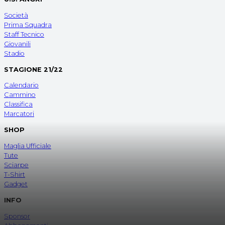
Società
Prima Squadra
Staff Tecnico
Giovanili
Stadio
STAGIONE 21/22
Calendario
Cammino
Classifica
Marcatori
SHOP
Maglia Ufficiale
Tute
Sciarpe
T-Shirt
Gadget
INFO
Sponsor