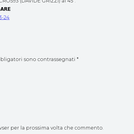
ROS93 (DAVIDE GRIZZI) al 45″.
𝗔𝗥𝗘
3-24
bbligatori sono contrassegnati
*
owser per la prossima volta che commento.