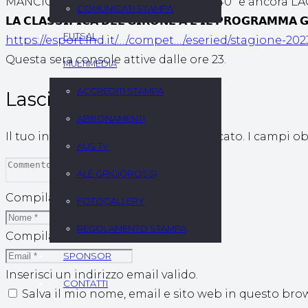
MANCIO21296 (MICHELE MANCINI) al 40″ e ancora LAC
COMUNICATI STAMPA
𝗟𝗔 𝗖𝗟𝗔𝗦𝗦𝗜𝗙𝗜𝗖𝗔 𝗗𝗘𝗟 𝗚𝗜𝗥𝗢𝗡𝗘 𝗔 𝗘 𝗜𝗟 𝗣𝗥𝗢𝗚𝗥𝗔𝗠𝗠𝗔 
FUTSAL
https://esport.lnd.it/…/compet…/eseried/stagione-202
Questa sera console attive dalle ore 23.
MULTIMEDIA
ACCREDITI STAMPA
Lascia un commento
ABBONAMENTI
Il tuo indirizzo email non sarà pubblicato.
I campi o
AUS TV
ALÈ GRIGIOROSSI
Compila questo campo
FOTOGALLERY
REGOLAMENTO STAMPA
Compila questo campo
SPONSOR
Inserisci un indirizzo email valido.
CONTATTI
Salva il mio nome, email e sito web in questo br