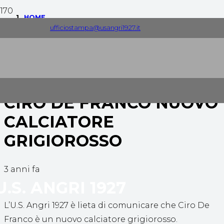
HOME
ufficiostampa@usangri1927.it
COMUNICATI STAMPA
CIRO DE FRANCO NUOVO CALCIATORE GRIGIOROSSO
CIRO DE FRANCO NUOVO
CALCIATORE
GRIGIOROSSO
3 anni fa
U.S. ANGRI 1927
L’U.S. Angri 1927 è lieta di comunicare che Ciro De
Franco è un nuovo calciatore grigiorosso.