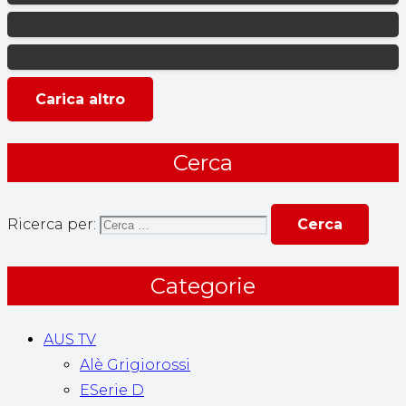
Carica altro
Cerca
Ricerca per:
Categorie
AUS TV
Alè Grigiorossi
ESerie D