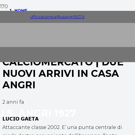
HOME
ufficiostampa@usangri1927.it
COMUNICATI STAMPA
CALCIOMERCATO | DUE NUOVI ARRIVI IN CASA ANGRI
CALCIOMERCATO | DUE
NUOVI ARRIVI IN CASA
ANGRI
2 anni fa
U.S. ANGRI 1927
𝗟𝗨𝗖𝗜𝗢 𝗚𝗔𝗘𝗧𝗔
Attaccante classe 2002. E’ una punta centrale di