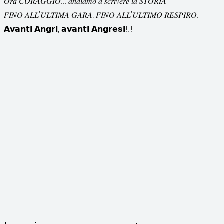
𝑂𝑟𝑎 𝐶𝑂𝑅𝐴𝐺𝐺𝐼𝑂… 𝑎𝑛𝑑𝑖𝑎𝑚𝑜 𝑎 𝑠𝑐𝑟𝑖𝑣𝑒𝑟𝑒 𝑙𝑎 𝑆𝑇𝑂𝑅𝐼𝐴.
𝐹𝐼𝑁𝑂 𝐴𝐿𝐿’𝑈𝐿𝑇𝐼𝑀𝐴 𝐺𝐴𝑅𝐴, 𝐹𝐼𝑁𝑂 𝐴𝐿𝐿’𝑈𝐿𝑇𝐼𝑀𝑂 𝑅𝐸𝑆𝑃𝐼𝑅𝑂.
𝗔𝘃𝗮𝗻𝘁𝗶 𝗔𝗻𝗴𝗿𝗶, 𝗮𝘃𝗮𝗻𝘁𝗶 𝗔𝗻𝗴𝗿𝗲𝘀𝗶!!!