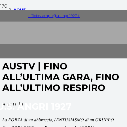
HOME
ufficiostampa@usangri1927.it
AUS TV
AUSTV | FINO ALL’ULTIMA GARA, FINO ALL’ULTIMO
RESPIRO
AUSTV | FINO
ALL’ULTIMA GARA, FINO
ALL’ULTIMO RESPIRO
U.S. ANGRI 1927
4 anni fa
𝐿𝑎 𝐹𝑂𝑅𝑍𝐴 𝑑𝑖 𝑢𝑛 𝑎𝑏𝑏𝑟𝑎𝑐𝑐𝑖𝑜, 𝑙’𝐸𝑁𝑇𝑈𝑆𝐼𝐴𝑆𝑀𝑂 𝑑𝑖 𝑢𝑛 𝐺𝑅𝑈𝑃𝑃𝑂.