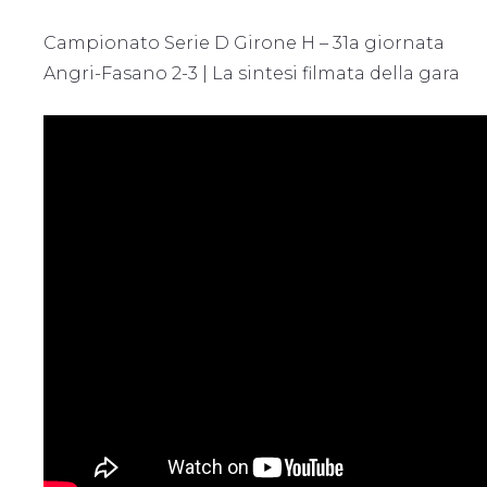
Campionato Serie D Girone H – 31a giornata
Angri-Fasano 2-3 | La sintesi filmata della gara