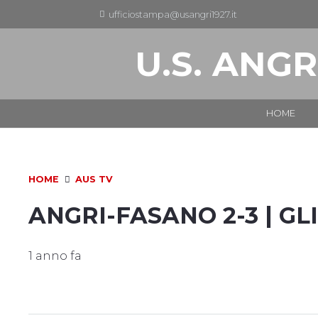
ufficiostampa@usangri1927.it
U.S. ANGR
HOME
HOME
AUS TV
ANGRI-FASANO 2-3 | GL
1 anno fa