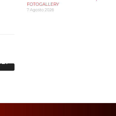
FOTOGALLERY
7 Agosto 2026
’
927