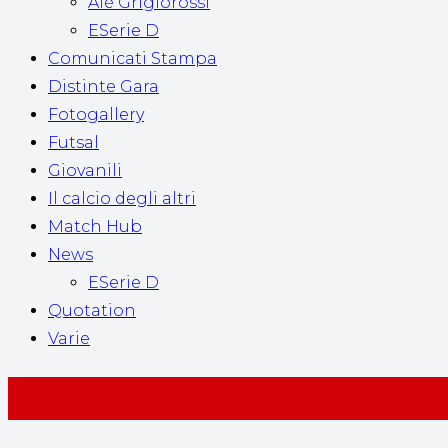
Alè Grigiorossi
ESerie D
Comunicati Stampa
Distinte Gara
Fotogallery
Futsal
Giovanili
Il calcio degli altri
Match Hub
News
ESerie D
Quotation
Varie