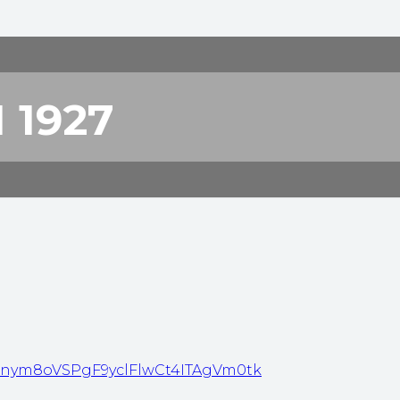
 1927
FOTOGALLERY
VVGnym8oVSPgF9yclFlwCt4ITAgVm0tk