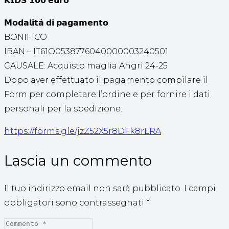
𝗞𝗜𝗗𝗦 𝟭𝟬𝟬 𝗲𝘂𝗿𝗼
𝗠𝗼𝗱𝗮𝗹𝗶𝘁𝗮̀ 𝗱𝗶 𝗽𝗮𝗴𝗮𝗺𝗲𝗻𝘁𝗼
BONIFICO
IBAN – IT61O0538776040000003240501
CAUSALE: Acquisto maglia Angri 24-25
Dopo aver effettuato il pagamento compilare il
Form per completare l’ordine e per fornire i dati
personali per la spedizione:
https://forms.gle/jzZ52X5r8DFk8rLRA
Lascia un commento
Il tuo indirizzo email non sarà pubblicato.
I campi
obbligatori sono contrassegnati
*