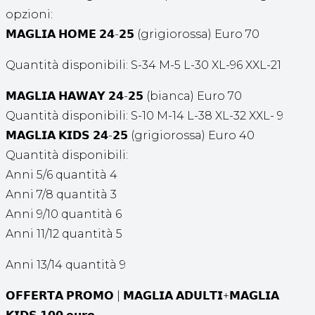
opzioni:
𝗠𝗔𝗚𝗟𝗜𝗔 𝗛𝗢𝗠𝗘 𝟮𝟰-𝟮𝟱 (grigiorossa) Euro 70
Quantità disponibili: S-34 M-5 L-30 XL-96 XXL-21
𝗠𝗔𝗚𝗟𝗜𝗔 𝗛𝗔𝗪𝗔𝗬 𝟮𝟰-𝟮𝟱 (bianca) Euro 70
Quantità disponibili: S-10 M-14 L-38 XL-32 XXL- 9
𝗠𝗔𝗚𝗟𝗜𝗔 𝗞𝗜𝗗𝗦 𝟮𝟰-𝟮𝟱 (grigiorossa) Euro 40
Quantità disponibili:
Anni 5/6 quantità 4
Anni 7/8 quantità 3
Anni 9/10 quantità 6
Anni 11/12 quantità 5
Anni 13/14 quantità 9
𝗢𝗙𝗙𝗘𝗥𝗧𝗔 𝗣𝗥𝗢𝗠𝗢 | 𝗠𝗔𝗚𝗟𝗜𝗔 𝗔𝗗𝗨𝗟𝗧𝗜+𝗠𝗔𝗚𝗟𝗜𝗔