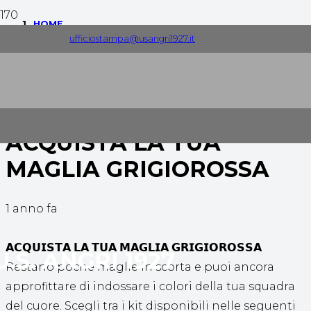
HOME
ufficiostampa@usangri1927.it
NEWS
ACQUISTA LA TUA MAGLIA GRIGIOROSSA
ACQUISTA LA TUA
MAGLIA GRIGIOROSSA
1 anno fa
𝗔𝗖𝗤𝗨𝗜𝗦𝗧𝗔 𝗟𝗔 𝗧𝗨𝗔 𝗠𝗔𝗚𝗟𝗜𝗔 𝗚𝗥𝗜𝗚𝗜𝗢𝗥𝗢𝗦𝗦𝗔
U.S. ANGRI 1927
Restano poche maglie in scorta e puoi ancora
approfittare di indossare i colori della tua squadra
del cuore. Scegli tra i kit disponibili nelle seguenti