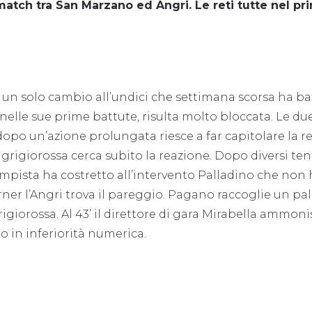
atch tra San Marzano ed Angri. Le reti tutte nel pri
 un solo cambio all’undici che settimana scorsa ha bat
 nelle sue prime battute, risulta molto bloccata. Le due
 dopo un’azione prolungata riesce a far capitolare la r
rigiorossa cerca subito la reazione. Dopo diversi tentat
mpista ha costretto all’intervento Palladino che non h
orner l’Angri trova il pareggio. Pagano raccoglie un pa
igiorossa. Al 43’ il direttore di gara Mirabella ammon
o in inferiorità numerica.