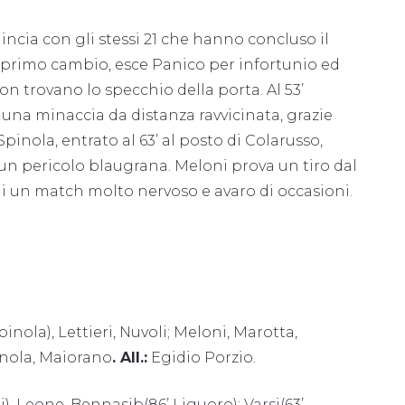
incia con gli stessi 21 che hanno concluso il
l primo cambio, esce Panico per infortunio ed
on trovano lo specchio della porta. Al 53’
a una minaccia da distanza ravvicinata, grazie
inola, entrato al 63’ al posto di Colarusso,
 un pericolo blaugrana. Meloni prova un tiro dal
di un match molto nervoso e avaro di occasioni.
pinola), Lettieri, Nuvoli; Meloni, Marotta,
pinola, Maiorano
. All.:
Egidio Porzio.
i), Leone, Bennasib(86’ Liguoro); Varsi(63’