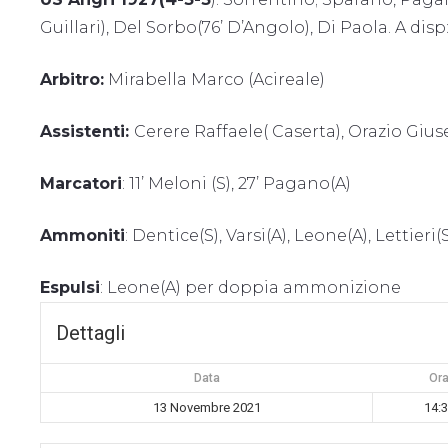
Guillari), Del Sorbo(76’ D’Angolo), Di Paola. A dis
Arbitro:
Mirabella Marco (Acireale)
Assistenti:
Cerere Raffaele( Caserta), Orazio Gi
Marcatori
: 11’ Meloni (S), 27’ Pagano(A)
Ammoniti
: Dentice(S), Varsi(A), Leone(A), Lettieri(
Espulsi
: Leone(A) per doppia ammonizione
Dettagli
Data
Or
13 Novembre 2021
14: