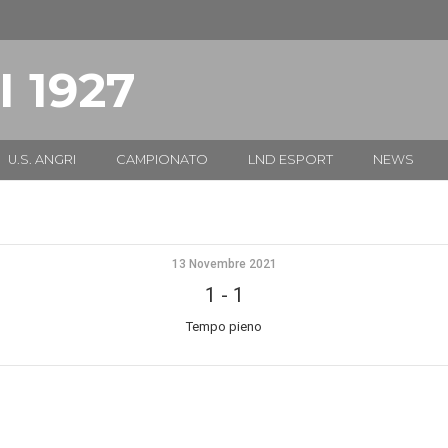
I 1927
U.S. ANGRI
CAMPIONATO
LND ESPORT
NEWS
13 Novembre 2021
1
-
1
Tempo pieno