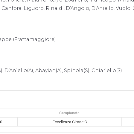
p: Canfora, Liguoro, Rinaldi, D’Angolo, D’Aniello, Vuolo.
useppe (Frattamaggiore)
S), D’Aniello(A), Abayian(A), Spinola(S), Chiariello(S)
a
Campionato
30
Eccellenza Girone C