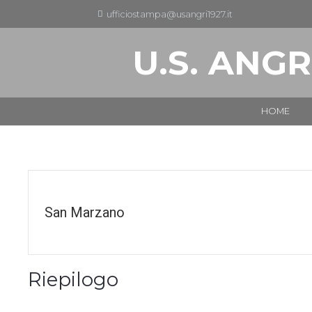
ufficiostampa@usangri1927.it
U.S. ANGR
HOME
San Marzano
Riepilogo