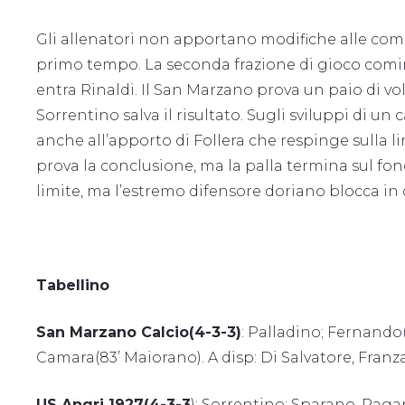
Gli allenatori non apportano modifiche alle compa
primo tempo. La seconda frazione di gioco cominc
entra Rinaldi. Il San Marzano prova un paio di vol
Sorrentino salva il risultato. Sugli sviluppi di u
anche all’apporto di Follera che respinge sulla l
prova la conclusione, ma la palla termina sul fo
limite, ma l’estremo difensore doriano blocca in
Tabellino
San Marzano Calcio(4-3-3)
: Palladino; Fernando(8
Camara(83’ Maiorano). A disp: Di Salvatore, Franz
US Angri 1927(4-3-3
): Sorrentino; Sparano, Pagan