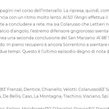
gini nel corso dell’Intervallo. La ripresa, quindi, com
ia con un ritmo molto lento. Al 50’ l’Angri effettua i
te a concludere a rete, ma sia Colarusso che Lettieri n
n calcio d’angolo, l’estremo difensore grigiorosso svent
inea una seconda conclusione del San Marzano. Al 68’ Sp
ndo. In pieno recupero è ancora Sorrentino a sventare
 due tempi. Questo è l’ultimo episodio degno di nota 
3’ Franza), Dentice, Chiariello, Velotti; Colarusso(63’ S
a, De Bellis, Caso, La Montagna, Trachino, Visciano, S
o, Follera, Malafronte(70’ D’Aniello); Panico(50’ Rinald