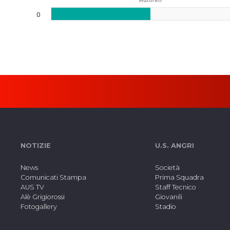
Autoreti
0
NOTIZIE
U.S. ANGRI
News
Società
Comunicati Stampa
Prima Squadra
AUS TV
Staff Tecnico
Alè Grigiorossi
Giovanili
Fotogallery
Stadio