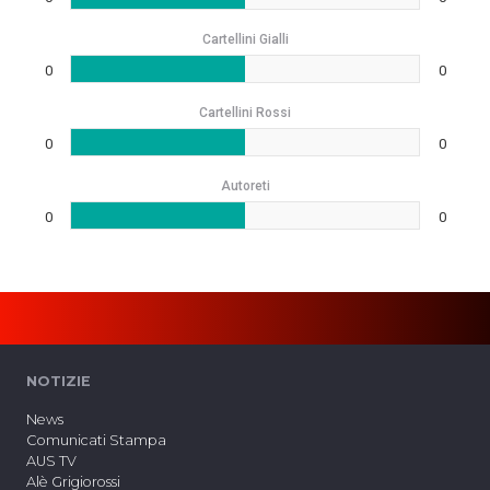
Cartellini Gialli
0
0
Cartellini Rossi
0
0
Autoreti
0
0
NOTIZIE
News
Comunicati Stampa
AUS TV
Alè Grigiorossi