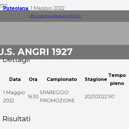
Puteolana
1 Maggio 2022
ufficiostampa@usangri1927.it
1
-
1
Tempo pieno
U.S. ANGRI 1927
Dettagli
Tempo
Data
Ora
Campionato
Stagione
pieno
1 Maggio
SPAREGGIO
16:30
2021/2022
90'
2022
PROMOZIONE
Risultati