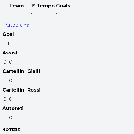
Team
1° Tempo
Goals
1
1
Puteolana
1
1
Goal
1
1
Assist
0
0
Cartellini Gialli
0
0
Cartellini Rossi
0
0
Autoreti
0
0
NOTIZIE