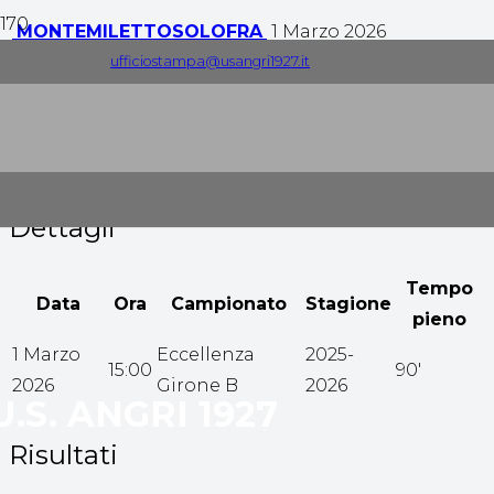
MONTEMILETTO
SOLOFRA
1 Marzo 2026
ufficiostampa@usangri1927.it
0
-
0
Tempo pieno
Dettagli
Tempo
Data
Ora
Campionato
Stagione
pieno
1 Marzo
Eccellenza
2025-
15:00
90'
2026
Girone B
2026
U.S. ANGRI 1927
Risultati