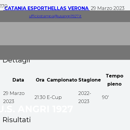
CATANIA ESPORT
HELLAS VERONA
29 Marzo 2023
ufficiostampa@usangri1927.it
1
-
1
Tempo pieno
Dettagli
Tempo
Data
Ora
Campionato
Stagione
pieno
29 Marzo
2022-
21:30
E-Cup
90'
2023
2023
U.S. ANGRI 1927
Risultati