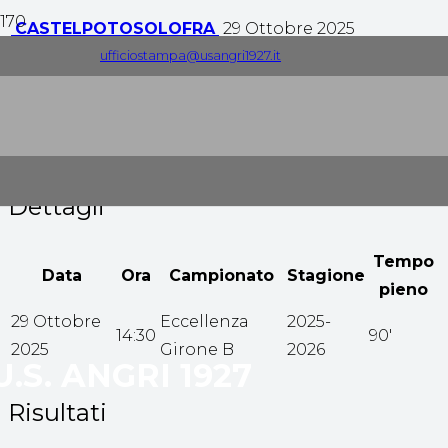
CASTELPOTO
SOLOFRA
29 Ottobre 2025
ufficiostampa@usangri1927.it
0
-
1
Tempo pieno
Dettagli
Tempo
Data
Ora
Campionato
Stagione
pieno
29 Ottobre
Eccellenza
2025-
14:30
90'
2025
Girone B
2026
U.S. ANGRI 1927
Risultati