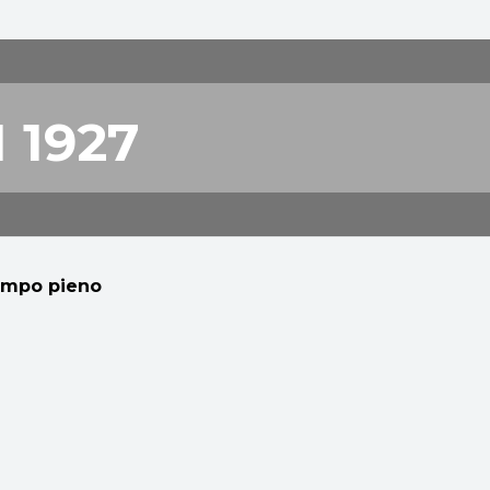
 1927
mpo pieno
'