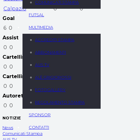
COMUNICATI STAMPA
Calpazio
0
0
FUTSAL
Goal
6
0
MULTIMEDIA
Assist
ACCREDITI STAMPA
0
0
ABBONAMENTI
Cartellini Gialli
AUS TV
0
0
Cartellini Rossi
ALÈ GRIGIOROSSI
0
0
FOTOGALLERY
Autoreti
REGOLAMENTO STAMPA
0
0
SPONSOR
NOTIZIE
CONTATTI
News
Comunicati Stampa
AUS TV