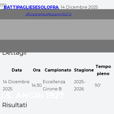
BATTIPAGLIESE
SOLOFRA
14 Dicembre 2025
ufficiostampa@usangri1927.it
2
-
0
Tempo pieno
Dettagli
Tempo
Data
Ora
Campionato
Stagione
pieno
14 Dicembre
Eccellenza
2025-
14:30
90'
2025
Girone B
2026
U.S. ANGRI 1927
Risultati