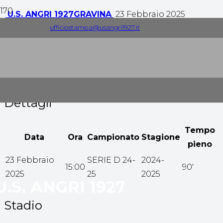
U.S. ANGRI 1927
GRAVINA
23 Febbraio 2025
ufficiostampa@usangri1927.it
2
-
0
Tempo pieno
Dettagli
Tempo
Data
Ora
Campionato
Stagione
pieno
23 Febbraio
SERIE D 24-
2024-
15:00
90'
2025
25
2025
U.S. ANGRI 1927
Stadio