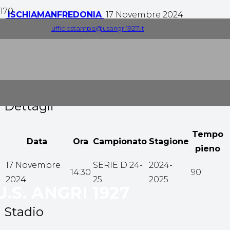
ISCHIA
MANFREDONIA
17 Novembre 2024
ufficiostampa@usangri1927.it
0
-
2
Tempo pieno
Dettagli
Tempo
Data
Ora
Campionato
Stagione
pieno
17 Novembre
SERIE D 24-
2024-
14:30
90'
2024
25
2025
U.S. ANGRI 1927
Stadio