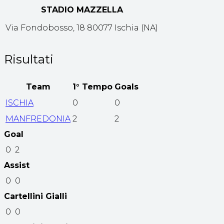
STADIO MAZZELLA
Via Fondobosso, 18 80077 Ischia (NA)
Risultati
Team
1° Tempo
Goals
ISCHIA
0
0
MANFREDONIA
2
2
Goal
0
2
Assist
0
0
Cartellini Gialli
0
0