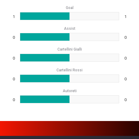
Goal
1
1
Assist
0
0
Cartellini Gialli
0
0
Cartellini Rossi
0
0
Autoreti
0
0