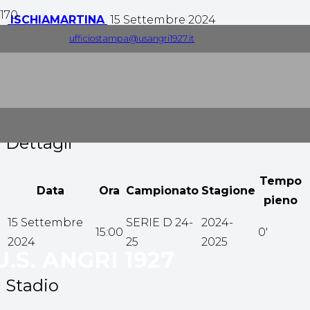
ISCHIA
MARTINA
15 Settembre 2024
ufficiostampa@usangri1927.it
0
-
3
Tempo pieno
Dettagli
Tempo
Data
Ora
Campionato
Stagione
pieno
15 Settembre
SERIE D 24-
2024-
15:00
0'
2024
25
2025
U.S. ANGRI 1927
Stadio