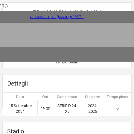
FRANCAVILLA SUL SINNI
ufficiostampa@usangri1927.it
VIRTUS FRANCAVILLA
15 Settembre 2024
0
-
1
Tempo pieno
Dettagli
Data
Ora
Campionato
Stagione
Tempo pieno
15 Settembre
SERIE D 24-
2024-
15:00
0'
U.S. ANGRI 1927
2024
25
2025
Stadio