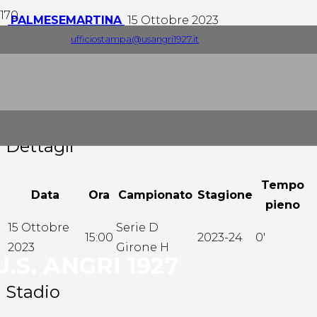
PALMESE
MARTINA
15 Ottobre 2023
ufficiostampa@usangri1927.it
3
-
4
Tempo pieno
Dettagli
Tempo
Data
Ora
Campionato
Stagione
pieno
15 Ottobre
Serie D
15:00
2023-24
0'
2023
Girone H
U.S. ANGRI 1927
Stadio