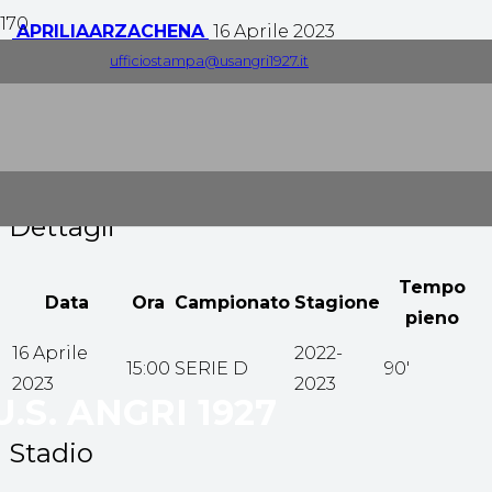
APRILIA
ARZACHENA
16 Aprile 2023
ufficiostampa@usangri1927.it
1
-
3
Tempo pieno
Dettagli
Tempo
Data
Ora
Campionato
Stagione
pieno
16 Aprile
2022-
15:00
SERIE D
90'
2023
2023
U.S. ANGRI 1927
Stadio