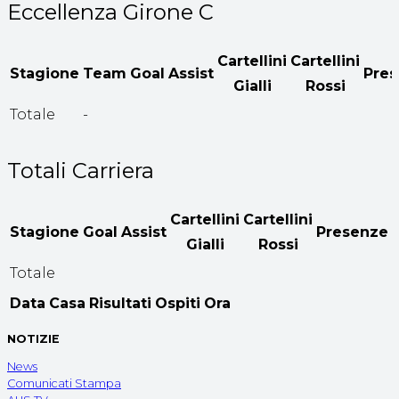
Eccellenza Girone C
Cartellini
Cartellini
Stagione
Team
Goal
Assist
Pre
Gialli
Rossi
Totale
-
Totali Carriera
Cartellini
Cartellini
Stagione
Goal
Assist
Presenze
Gialli
Rossi
Totale
Data
Casa
Risultati
Ospiti
Ora
NOTIZIE
News
Comunicati Stampa