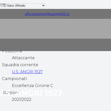
ufficiostampa@usangri1927.it
Nome
Varsi Alfredo
Nazionalità
Italia
Posizione
Attaccante
Squadra corrente
U.S. ANGRI 1927
Campionati
Eccellenza Girone C
U.S. ANGRI 1927
Stagioni
2021/2022