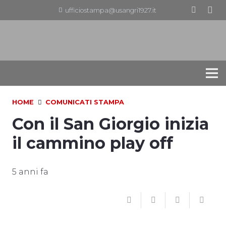
ufficiostampa@usangri1927.it
HOME
COMUNICATI STAMPA
Con il San Giorgio inizia
il cammino play off
5 anni fa