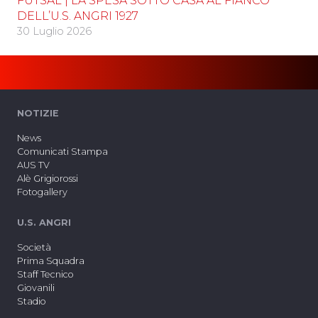
FUTSAL | LA SPESA SOTTO CASA AL FIANCO
DELL’U.S. ANGRI 1927
30 Luglio 2026
NOTIZIE
News
Comunicati Stampa
AUS TV
Alè Grigiorossi
Fotogallery
U.S. ANGRI
Società
Prima Squadra
Staff Tecnico
Giovanili
Stadio