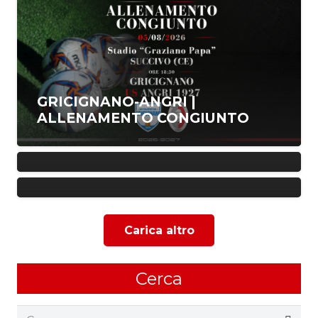
GRICIGNANO-ANGRI |
ALLENAMENTO CONGIUNTO
RITIRO | LA VISITA DEL
FABRIZIO AGATA E’ IL NUOVO
CONSIGLIERE DAUNNO
RESPONSABILE SCOUTING
DELL’U.S. ANGRI 1927
Carica altro
Cerca
Ricerca